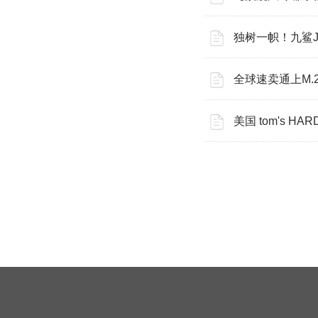
独树一帜！九鲨J
全球速卖通上M.
美国 tom's HA