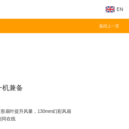
EN
返回上一页
一机兼备
0R 环形扇叶提升风量，130mm幻彩风扇
性能同在线